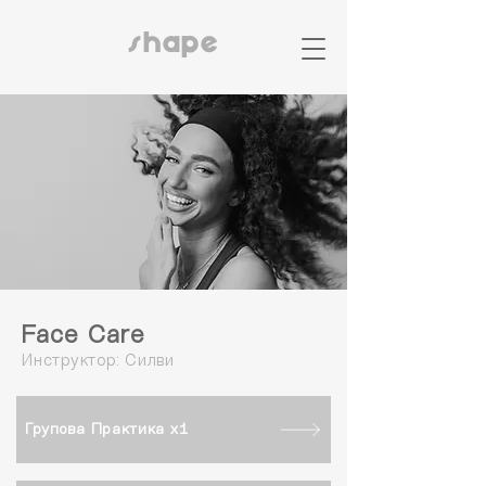
shape
Face Care
Инструктор: Силви
Групова Практика x1