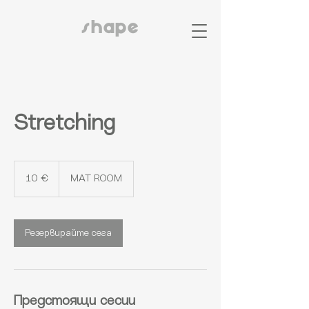
shape
Stretching
10
евро
10 €
MAT ROOM
Резервирайте сега
Предстоящи сесии