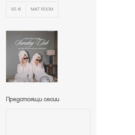
65
евро
65 €
MAT ROOM
Предстоящи сесии