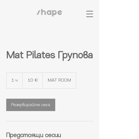
shape
Mat Pilates Групова
10
евро
1 ч
1
10 €
MAT ROOM
Резервирайте сега
Предстоящи сесии