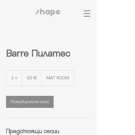
shape
Barre Пилатес
10
евро
1 ч
1
10 €
MAT ROOM
Резервирайте сега
Предстоящи сесии