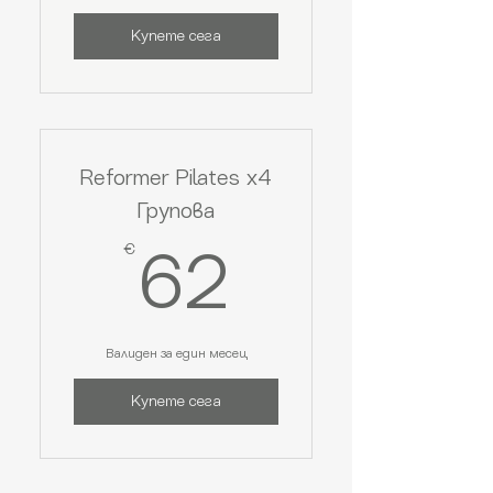
Купете сега
Reformer Pilates х4
Групова
€
62€
62
Валиден за един месец
Купете сега