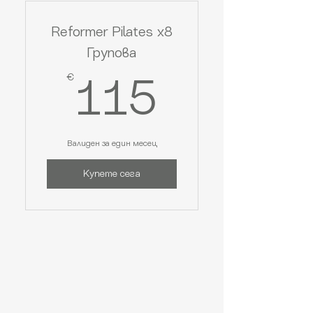
Reformer Pilates x8
Групова
€
115€
115
Валиден за един месец
Купете сега